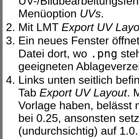
UV-/Bildbearbeitungsfen
Menüoption
UVs
.
Mit LMT
Export UV Layo
Ein neues Fenster öffne
.png
Datei dort, wo
ste
geeigneten Ablageverzeic
Links unten seitlich befi
Tab
Export UV Layout
. 
Vorlage haben, belässt
bei 0.25, ansonsten set
(undurchsichtig) auf 1.0.